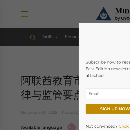
Tariffs
Economy
Industries
Ta
Subscribe now to rec
East Edition newslette
attached.
阿联酋教育市场投资指
律与监管要点
SIGN UP NOW
November 24, 2025
Posted by
Chinese Desk
Written 
Not convinced?
Click
Available language