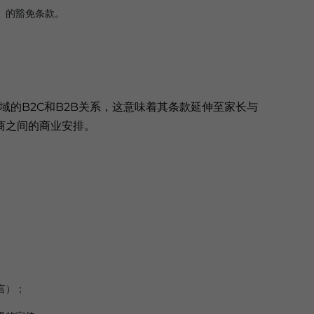
》的豁免条款。
领域的B2C和B2B关系，这意味着其条款延伸至家长与
商之间的商业安排。
言）；