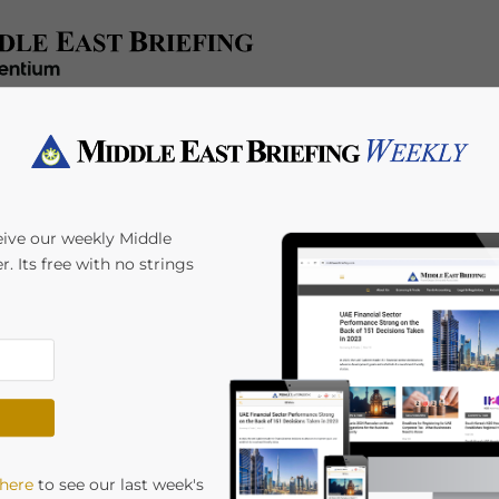
x/Accounting
Regulatory
HR/Payroll
Events
A
eive our weekly Middle
r. Its free with no strings
南：外资进入需关注的法
by
Giulia Interesse
 here
to see our last week's