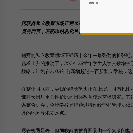
issue.
阿联酋私立教育市场正迎来高速增长，国际课程需求
资者而言，若能以结构化且合规的市场进入策略应对
迪拜的私立教育领域正经历十余年来最强劲的扩张期
需求上升的推动下，2024-25学年学生入学人数增长
战略，计划在2033年前新增超过一百所私立学校，
Yes, I have read the
P
- case se
在整个阿联酋，类似的增长势头正在上演。阿布扎比
部酋长国对更具性价比的国际教育模式需求稳定。其
索整合机会，全球学校品牌通过特许经营和管理协议
具的地区寻求立足点。
尽管机遇显著，但阿联酋的教育图景由一个复杂的监