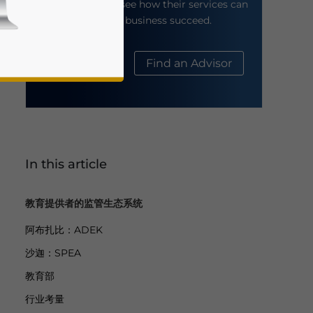
their website to see how their services can
help your business succeed.
About Us
Find an Advisor
In this article
business news and updates for Asia!
教育提供者的监管生态系统
阿布扎比：ADEK
沙迦：SPEA
教育部
行业考量