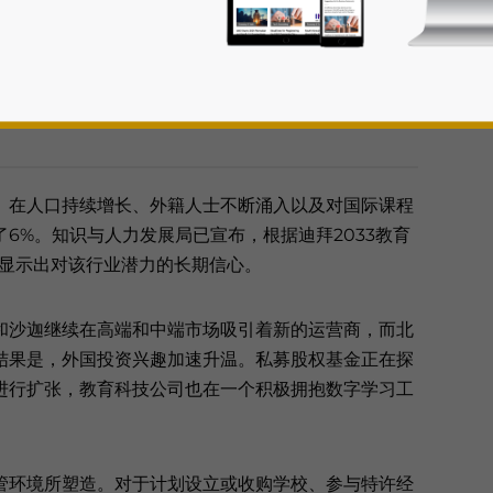
旺盛与政府强力支持共同推动了这一趋势。对于外国投
复杂的监管、法律和运营环境，将有望把握重要机遇。
。在人口持续增长、外籍人士不断涌入以及对国际课程
了6%。知识与人力发展局已宣布，根据迪拜2033教育
这显示出对该行业潜力的长期信心。
rivacy Policy
Statement for this website. Please send me 
nsitive
和沙迦继续在高端和中端市场吸引着新的运营商，而北
结果是，外国投资兴趣加速升温。私募股权基金正在探
进行扩张，教育科技公司也在一个积极拥抱数字学习工
管环境所塑造。对于计划设立或收购学校、参与特许经