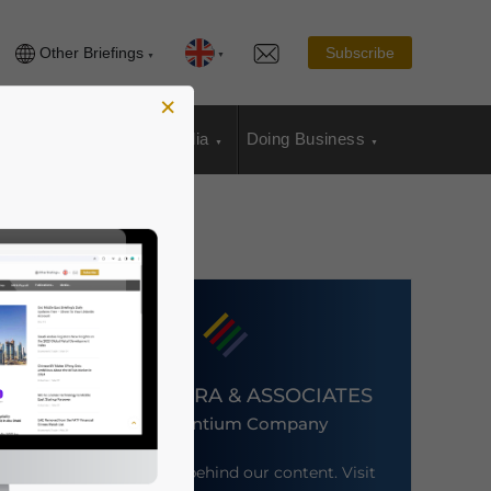
Other Briefings
Subscribe
×
sia Publications
Media
Doing Business
DEZAN SHIRA & ASSOCIATES
An Ascentium Company
Meet the firm behind our content. Visit