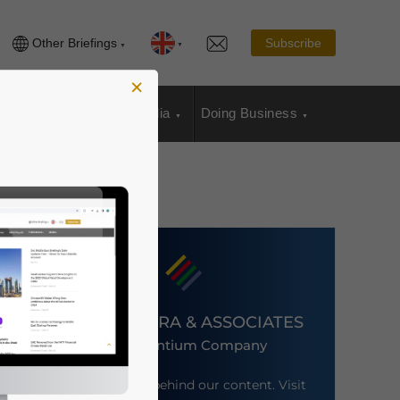
Other Briefings
Subscribe
×
sia Publications
Media
Doing Business
DEZAN SHIRA & ASSOCIATES
An Ascentium Company
Meet the firm behind our content. Visit