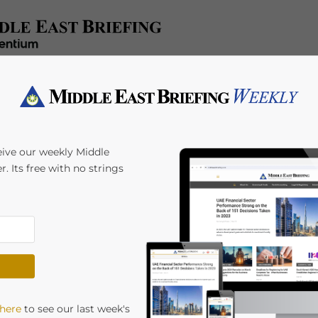
x/Accounting
Regulatory
HR/Payroll
Events
A
eive our weekly Middle
r. Its free with no strings
ia i requisiti per la
voro con manodopera
oni chiave:
2025
 here
to see our last week's