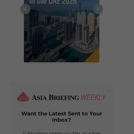
Want the Latest Sent to Your
Inbox?
Subscribing grants you this, plus free