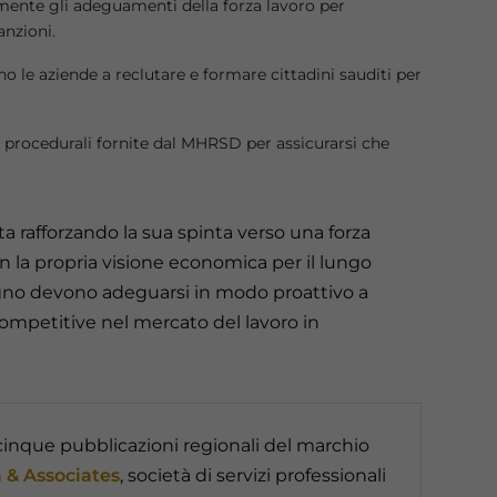
amente gli adeguamenti della forza lavoro per
anzioni.
 le aziende a reclutare e formare cittadini sauditi per
e procedurali fornite dal MHRSD per assicurarsi che
a rafforzando la sua spinta verso una forza
con la propria visione economica per il lungo
gno devono adeguarsi in modo proattivo a
mpetitive nel mercato del lavoro in
cinque pubblicazioni regionali del marchio
 & Associates
, società di servizi professionali