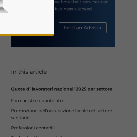
their website to see how their services can
help your business succeed.
About Us
Find an Advisor
In this article
business news and updates for Asia!
Quote di lavoratori nazionali 2025 per settore
Farmacisti e odontoiatri
Promozione dell’occupazione locale nel settore
sanitario
Professioni contabili