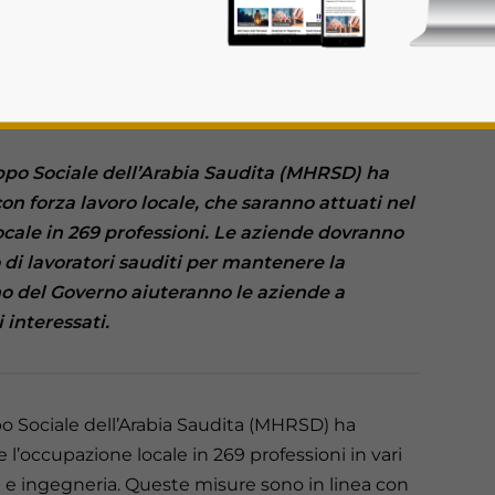
uppo Sociale dell’Arabia Saudita (MHRSD) ha
con forza lavoro locale, che saranno attuati nel
ocale in 269 professioni. Le aziende dovranno
 di lavoratori sauditi per mantenere la
rivacy Policy
Statement for this website. Please send me 
no del Governo aiuteranno le aziende a
nsitive
 interessati.
po Sociale dell’Arabia Saudita (MHRSD) ha
’occupazione locale in 269 professioni in vari
ità e ingegneria. Queste misure sono in linea con