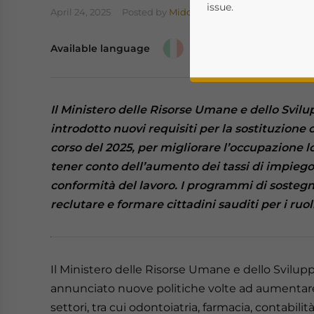
issue.
April 24, 2025
Posted by
Middle East Briefing
Available language
Il Ministero delle Risorse Umane e dello Svil
introdotto nuovi requisiti per la sostituzione 
corso del 2025, per migliorare l’occupazione l
tener conto dell’aumento dei tassi di impiego
Yes, I have read the
P
conformità del lavoro. I programmi di sosteg
- case se
reclutare e formare cittadini sauditi per i ruoli
Il Ministero delle Risorse Umane e dello Svilup
annunciato nuove politiche volte ad aumentare l
settori, tra cui odontoiatria, farmacia, contabil