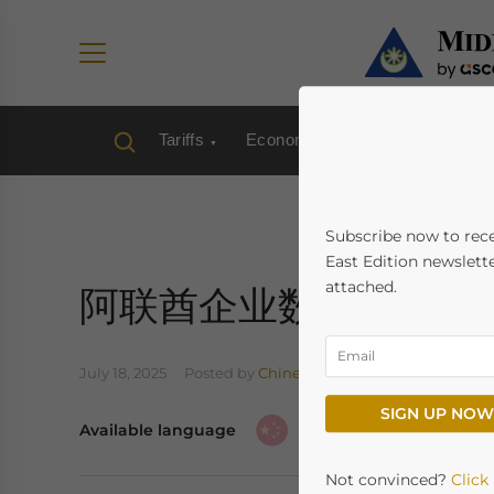
Tariffs
Economy
Industries
Ta
Subscribe now to rec
East Edition newslette
attached.
阿联酋企业数据保护义
July 18, 2025
Posted by
Chinese Desk
Written by
Giuli
SIGN UP NOW
Available language
Not convinced?
Click