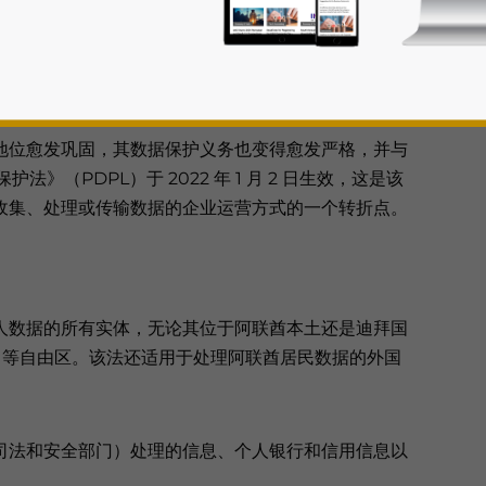
境传输提出了义务要求。本文详细阐述了合规要求、行
风险。
地位愈发巩固，其数据保护义务也变得愈发严格，并与
法》（PDPL）于 2022 年 1 月 2 日生效，这是该
收集、处理或传输数据的企业运营方式的一个转折点。
rivacy Policy
Statement for this website. Please send me 
nsitive
人数据的所有实体，无论其位于阿联酋本土还是迪拜国
M）等自由区。该法还适用于处理阿联酋居民数据的外国
司法和安全部门）处理的信息、个人银行和信用信息以