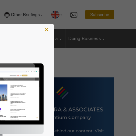
Other Briefings
Subscribe
×
sia Publications
Media
Doing Business
DEZAN SHIRA & ASSOCIATES
An Ascentium Company
Meet the firm behind our content. Visit