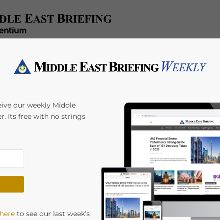
x/Accounting
Regulatory
HR/Payroll
Events
A
eive our weekly Middle
r. Its free with no strings
务及跨境数据传输
a Interesse
 here
to see our last week's